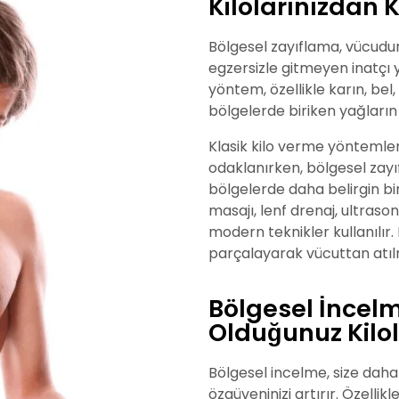
Kilolarınızdan 
Bölgesel zayıflama, vücudun 
egzersizle gitmeyen inatçı y
yöntem, özellikle karın, bel,
bölgelerde biriken yağları
Klasik kilo verme yöntemle
odaklanırken, bölgesel zayıf
bölgelerde daha belirgin bir
masajı, lenf drenaj, ultrason
modern teknikler kullanılır. 
parçalayarak vücuttan atılm
Bölgesel İncelm
Olduğunuz Kilo
Bölgesel incelme, size daha 
özgüveninizi artırır. Özellik