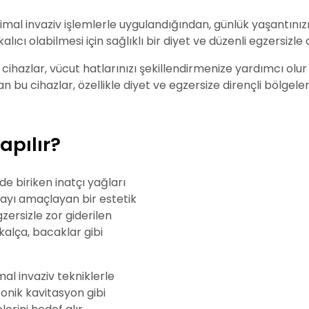
inimal invaziv işlemlerle uygulandığından, günlük yaşantın
alıcı olabilmesi için sağlıklı bir diyet ve düzenli egzersizl
 cihazlar, vücut hatlarınızı şekillendirmenize yardımcı ol
lan bu cihazlar, özellikle diyet ve egzersize dirençli bölgeler
apılır?
de biriken inatçı yağları
ayı amaçlayan bir estetik
zersizle zor giderilen
 kalça, bacaklar gibi
al invaziv tekniklerle
sonik kavitasyon gibi