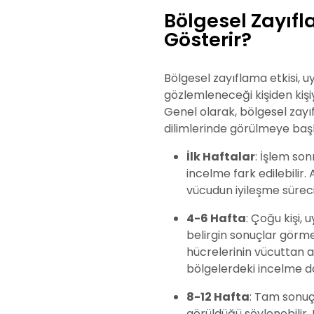
Bölgesel Zayıf
Gösterir?
Bölgesel zayıflama etkisi,
gözlemleneceği kişiden kişiy
Genel olarak, bölgesel zayı
dilimlerinde görülmeye başl
İlk Haftalar
: İşlem son
incelme fark edilebilir.
vücudun iyileşme sürec
4-6 Hafta
: Çoğu kişi,
belirgin sonuçlar görme
hücrelerinin vücuttan 
bölgelerdeki incelme da
8-12 Hafta
: Tam sonuçl
görüldüğü söylenebilir.