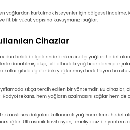
n yağlardan kurtulmak isteyenler için bölgesel incelme, i
 ve fit bir vücut yapısına kavuşmanızı sağlar.
llanılan Cihazlar
ücudun belirli bölgelerinde biriken inatçı yağları hedef a
lerle donatılmış olup, cilt altındaki yağ hücrelerini parçal
ve kollar gibi bölgelerdeki yağlanmayı hedefleyen bu cihazla
ayıflamada sıkça tercih edilen bir yöntemdir. Bu cihazlar, c
tırır. Radyofrekans, hem yağların azalmasını sağlar hem de c
frekanslı ses dalgaları kullanarak yağ hücrelerini hedef alır
nı sağlar. Ultrasonik kavitasyon, ameliyatsız bir yöntem old