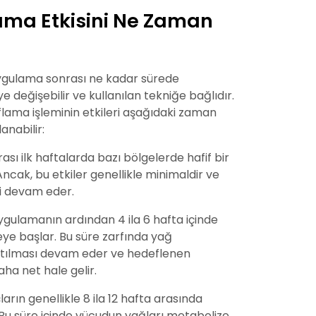
lama Etkisini Ne Zaman
 uygulama sonrası ne kadar sürede
e değişebilir ve kullanılan tekniğe bağlıdır.
flama işleminin etkileri aşağıdaki zaman
anabilir:
rası ilk haftalarda bazı bölgelerde hafif bir
 Ancak, bu etkiler genellikle minimaldir ve
i devam eder.
 uygulamanın ardından 4 ila 6 hafta içinde
ye başlar. Bu süre zarfında yağ
atılması devam eder ve hedeflenen
ha net hale gelir.
arın genellikle 8 ila 12 hafta arasında
 Bu süre içinde vücudun yağları metabolize