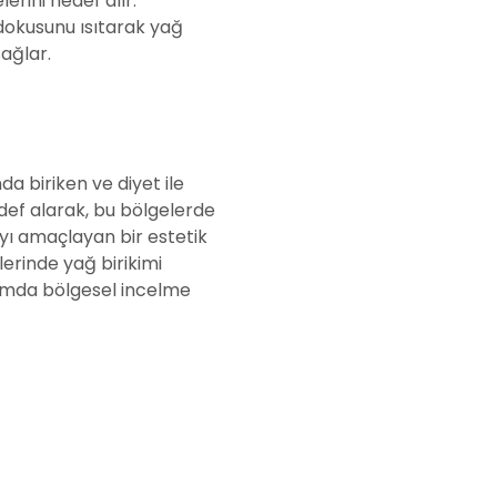
erini hedef alır.
 dokusunu ısıtarak yağ
sağlar.
a biriken ve diyet ile
def alarak, bu bölgelerde
yı amaçlayan bir estetik
lerinde yağ birikimi
rumda bölgesel incelme